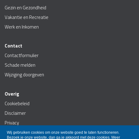
Gezin en Gezondheid
Vakantie en Recreatie
Werk en Inkomen
Contact
Contactformulier
Schade melden
Wijziging doorgeven
Overig
Cookiebeleid
Disclaimer
Privacy
Wij gebruiken cookies om onze website goed te laten functioneren.
Bezoek je onze website, dan ga je akkoord met deze cookies.
Meer