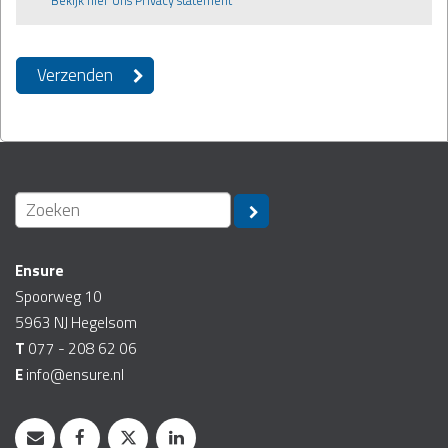
Bekijk hier ons Privacy statement
Ensure
Spoorweg 10
5963 NJ
Hegelsom
T
077 - 208 62 06
E
info@ensure.nl