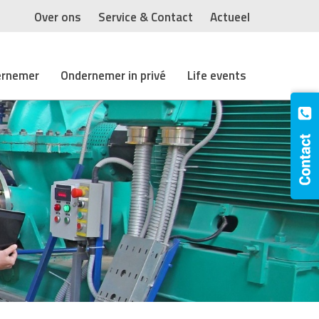
Over ons
Service & Contact
Actueel
ernemer
Ondernemer in privé
Life events