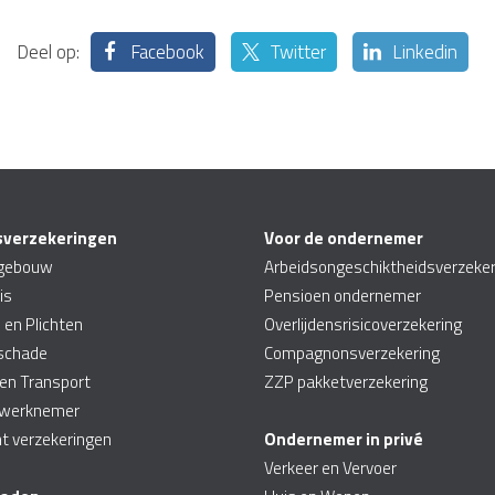
Deel op:
Facebook
Twitter
Linkedin
sverzekeringen
Voor de ondernemer
sgebouw
Arbeidsongeschiktheidsverzeker
is
Pensioen ondernemer
 en Plichten
Overlijdensrisicoverzekering
sschade
Compagnonsverzekering
 en Transport
ZZP pakketverzekering
 werknemer
ht verzekeringen
Ondernemer in privé
Verkeer en Vervoer