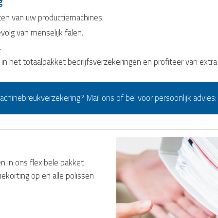
g
ten van uw productiemachines.
volg van menselijk falen.
.
n het totaalpakket bedrijfsverzekeringen en profiteer van extra
chinebreukverzekering? Mail ons of bel voor persoonlijk advies
in ons flexibele pakket
iekorting op en alle polissen