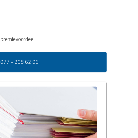
 premievoordeel.
:
077 - 208 62 06
.