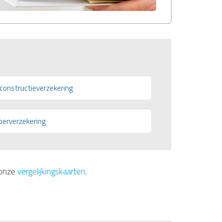
constructieverzekering
berverzekering
 onze
vergelijkingskaarten
.