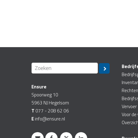
Bedrijf
Bedrijf
Inventar
Ensure
Rechten
Spoorweg 10
Bedrijf
5963 NJ
Hegelsom
Vervoer
T
077 - 208 62 06
Voor de
E
info@ensure.nl
Overzic